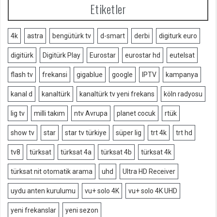
Etiketler
4k
astra
bengütürk tv
d-smart
derbi
digiturk euro
digitürk
Digitürk Play
Eurostar
eurostar hd
eutelsat
flash tv
frekansi
gigablue
google
IPTV
kampanya
kanal d
kanaltürk
kanaltürk tv yeni frekans
köln radyosu
lig tv
milli takım
ntv Avrupa
planet cocuk
rtük
show tv
star
star tv türkiye
süper lig
trt 4k
trt hd
tv8
türksat
türksat 4a
türksat 4b
türksat 4k
türksat nit otomatik arama
uhd
Ultra HD Receiver
uydu anten kurulumu
vu+ solo 4K
vu+ solo 4K UHD
yeni frekanslar
yeni sezon