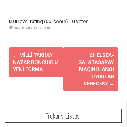
0.00
avg. rating (
0
% score) -
0
votes
apple
,
carplay
,
iphone
Yazı
←
MILLI TAKIMA
CHELSEA-
dolaşımı
NAZAR BONCUKLU
GALATASARAY
YENI FORMA
MAÇINI HANGI
UYDULAR
VERECEK?
→
Frekans Listesi