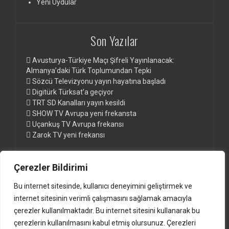
Yeni Uydular
Son Yazılar
Avusturya-Türkiye Maçı Şifreli Yayınlanacak:
Almanya’daki Türk Toplumundan Tepki
Sözcü Televizyonu yayın hayatına başladı
Digitürk Türksat’a geçiyor
TRT SD Kanalları yayın kesildi
SHOW TV Avrupa yeni frekansta
Uçankuş TV Avrupa frekansı
Zarok TV yeni frekansı
Çerezler Bildirimi
Sayfalar
Bu internet sitesinde, kullanıcı deneyimini geliştirmek ve
Digitürk Euro ve Digitürk Play Paketleri
internet sitesinin verimli çalışmasını sağlamak amacıyla
Digitürk Kanal Listesi ve Frekansları
çerezler kullanılmaktadır. Bu internet sitesini kullanarak bu
Güncel Türksat Frekansları www.anten.de
çerezlerin kullanılmasını kabul etmiş olursunuz. Çerezleri