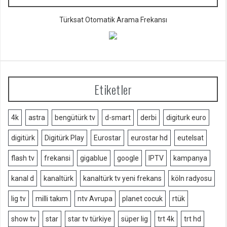
Türksat Otomatik Arama Frekansı
Etiketler
4k
astra
bengütürk tv
d-smart
derbi
digiturk euro
digitürk
Digitürk Play
Eurostar
eurostar hd
eutelsat
flash tv
frekansi
gigablue
google
IPTV
kampanya
kanal d
kanaltürk
kanaltürk tv yeni frekans
köln radyosu
lig tv
milli takım
ntv Avrupa
planet cocuk
rtük
show tv
star
star tv türkiye
süper lig
trt 4k
trt hd