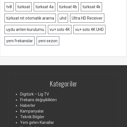
tv8
türksat
türksat 4a
türksat 4b
türksat 4k
türksat nit otomatik arama
uhd
Ultra HD Receiver
uydu anten kurulumu
vu+ solo 4K
vu+ solo 4K UHD
yeni frekanslar
yeni sezon
Kategoriler
Digitürk – Lig TV
Frekans değişiklikleri
Haberler
Kampanyalar
Teknik Bilgiler
Yeni gelen Kanallar