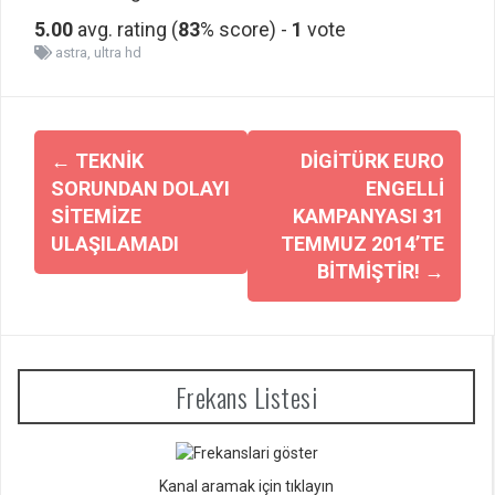
5.00
avg. rating (
83
% score) -
1
vote
astra
,
ultra hd
Yazı
←
TEKNIK
DIGITÜRK EURO
dolaşımı
SORUNDAN DOLAYI
ENGELLI
SITEMIZE
KAMPANYASI 31
ULAŞILAMADI
TEMMUZ 2014’TE
BITMIŞTIR!
→
Frekans Listesi
Kanal aramak için tıklayın