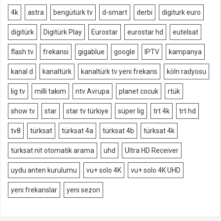
4k
astra
bengütürk tv
d-smart
derbi
digiturk euro
digitürk
Digitürk Play
Eurostar
eurostar hd
eutelsat
flash tv
frekansi
gigablue
google
IPTV
kampanya
kanal d
kanaltürk
kanaltürk tv yeni frekans
köln radyosu
lig tv
milli takım
ntv Avrupa
planet cocuk
rtük
show tv
star
star tv türkiye
süper lig
trt 4k
trt hd
tv8
türksat
türksat 4a
türksat 4b
türksat 4k
türksat nit otomatik arama
uhd
Ultra HD Receiver
uydu anten kurulumu
vu+ solo 4K
vu+ solo 4K UHD
yeni frekanslar
yeni sezon