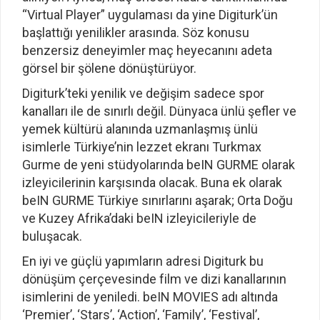
“Virtual Player” uygulaması da yine Digiturk’ün
başlattığı yenilikler arasında. Söz konusu
benzersiz deneyimler maç heyecanını adeta
görsel bir şölene dönüştürüyor.
Digiturk’teki yenilik ve değişim sadece spor
kanalları ile de sınırlı değil. Dünyaca ünlü şefler ve
yemek kültürü alanında uzmanlaşmış ünlü
isimlerle Türkiye’nin lezzet ekranı Turkmax
Gurme de yeni stüdyolarında beIN GURME olarak
izleyicilerinin karşısında olacak. Buna ek olarak
beIN GURME Türkiye sınırlarını aşarak; Orta Doğu
ve Kuzey Afrika’daki beIN izleyicileriyle de
buluşacak.
En iyi ve güçlü yapımların adresi Digiturk bu
dönüşüm çerçevesinde film ve dizi kanallarının
isimlerini de yeniledi. beIN MOVIES adı altında
‘Premier’, ‘Stars’, ‘Action’, ‘Family’, ‘Festival’,