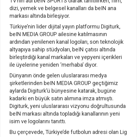
TV’nin adı beIN SPORTS olarak tanıtılırken; film,
dizi, yemek ve belgesel kanalları da beIN ana
markası altında birleşiyor.
Türkiye’nin lider dijital yayın platformu Digiturk,
beIN MEDIA GROUP ailesine katılmasının
ardından yenilenen kanal logoları, son teknolojik
altyapıya sahip stüdyoları, beIN çatısı altında
birleştirdiği kanal markaları ve yepyeni içerikleri
ile üyelerine yeniden ‘merhaba’ diyor.
Dünyanın önde gelen uluslararası medya
şirketlerinden beIN MEDIA GROUP geçtiğimiz
aylarda Digiturk’ü bünyesine katarak, bugüne
kadarki en büyük satın alımına imza atmıştı.
Digiturk, yeni uluslararası vizyonu doğrultusunda
beIN markası altında topladığı kanallarının yeni
isim ve logolarını tanıttı.
Bu çerçevede, Türkiye’de futbolun adresi olan Lig