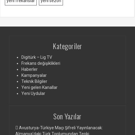
yeni frekanslar
yeni sezon
Kategoriler
Digitürk – Lig TV
Frekans değişiklikleri
Haberler
Kampanyalar
Teknik Bilgiler
Yeni gelen Kanallar
Yeni Uydular
Son Yazılar
Avusturya-Türkiye Maçı Şifreli Yayınlanacak:
Almanya’daki Türk Toplumundan Tepki