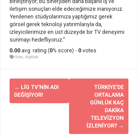
birleştiriyor; bu sinerjiden daha başarılı iş ve
iletişim sonuçları elde edeceğimize inanıyoruz.
Yenilenen stüdyolarımıza yaptığımız gerek
görsel gerek teknoloji yatırımlarıyla da,
izleyicilerimize en üst düzeyde bir TV deneyimi
sunmayı hedefliyoruz.”
0.00
avg. rating (
0
% score) -
0
votes
bein
,
digitürk
Yazı
←
LIG TV’NIN ADI
TÜRKIYE’DE
dolaşımı
DEĞIŞIYOR!
ORTALAMA
GÜNLÜK KAÇ
DAKIKA
TELEVIZYON
IZLENIYOR?
→