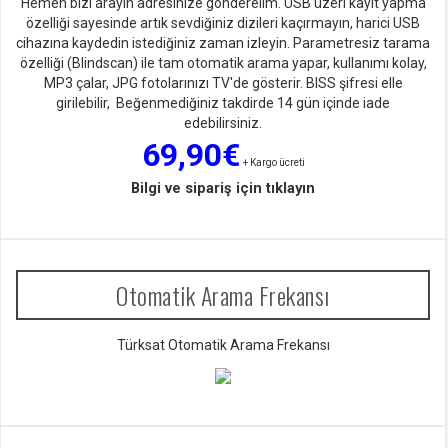
Hemen bizi arayın adresinize gönderelim. USB üzeri kayıt yapma
özelliği sayesinde artık sevdiğiniz dizileri kaçırmayın, harici USB
cihazına kaydedin istediğiniz zaman izleyin. Parametresiz tarama
özelliği (Blindscan) ile tam otomatik arama yapar, kullanımı kolay,
MP3 çalar, JPG fotolarınızı TV'de gösterir. BISS şifresi elle
girilebilir, Beğenmediğiniz takdirde 14 gün içinde iade
edebilirsiniz.
69,90€
+ Kargo ücreti
Bilgi ve sipariş için tıklayın
Otomatik Arama Frekansı
Türksat Otomatik Arama Frekansı