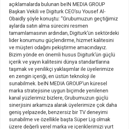
açıklamalarda bulunan beIN MEDIA GROUP
Başkan Vekili ve Digiturk CEO’su Yousef Al-
Obaidly şöyle konuştu: “Grubumuzun geçtiğimiz
aylarda satın alma sürecini resmen
tamamlamasının ardından, Digiturk’ün sektördeki
lider konumunu güçlendirme, hizmet kalitesini
ve müşteri odağını pekiştirme amacındayız.
Bizim yönde en önemli husus Digiturk’ün güçlü
içerik ve yayın kalitesini dünya standartlarına
taşımak ve yenilikçi yaklaşımlar ile üyelerimize
en zengin içeriği, en üstün teknoloji ile
sunabilmek. beIN MEDIA GROUP’un küresel
marka stratejisine uygun biçimde yenilenen
kanal yüzlerimiz bizlere, Grubumuzun güçlü
sinerjisini arkamıza alarak üyelerimize çok daha
geniş yelpazede, benzersiz bir TV deneyimi
sunabilme ve özellikle başta Süper Lig olmak
üzere değerli yerel marka ve içeriklerimizi yurt