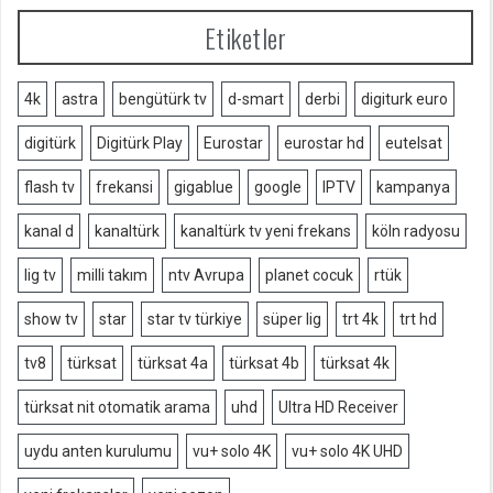
Etiketler
4k
astra
bengütürk tv
d-smart
derbi
digiturk euro
digitürk
Digitürk Play
Eurostar
eurostar hd
eutelsat
flash tv
frekansi
gigablue
google
IPTV
kampanya
kanal d
kanaltürk
kanaltürk tv yeni frekans
köln radyosu
lig tv
milli takım
ntv Avrupa
planet cocuk
rtük
show tv
star
star tv türkiye
süper lig
trt 4k
trt hd
tv8
türksat
türksat 4a
türksat 4b
türksat 4k
türksat nit otomatik arama
uhd
Ultra HD Receiver
uydu anten kurulumu
vu+ solo 4K
vu+ solo 4K UHD