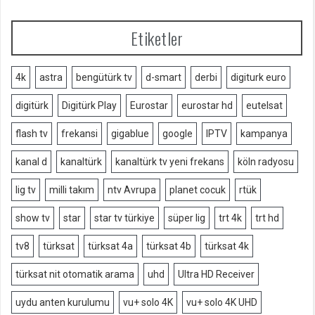
Etiketler
4k
astra
bengütürk tv
d-smart
derbi
digiturk euro
digitürk
Digitürk Play
Eurostar
eurostar hd
eutelsat
flash tv
frekansi
gigablue
google
IPTV
kampanya
kanal d
kanaltürk
kanaltürk tv yeni frekans
köln radyosu
lig tv
milli takım
ntv Avrupa
planet cocuk
rtük
show tv
star
star tv türkiye
süper lig
trt 4k
trt hd
tv8
türksat
türksat 4a
türksat 4b
türksat 4k
türksat nit otomatik arama
uhd
Ultra HD Receiver
uydu anten kurulumu
vu+ solo 4K
vu+ solo 4K UHD