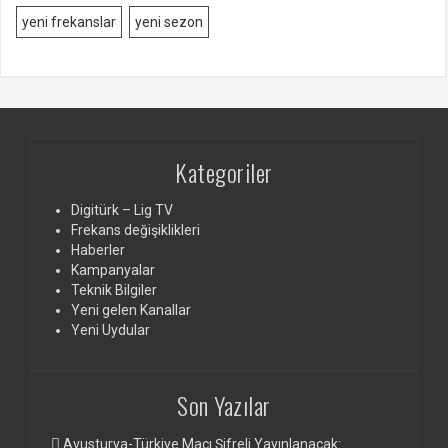
yeni frekanslar
yeni sezon
Kategoriler
Digitürk – Lig TV
Frekans değişiklikleri
Haberler
Kampanyalar
Teknik Bilgiler
Yeni gelen Kanallar
Yeni Uydular
Son Yazılar
Avusturya-Türkiye Maçı Şifreli Yayınlanacak: