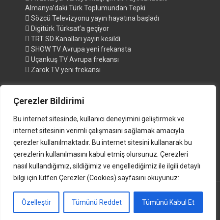
Almanya’daki Türk Toplumundan Tepki
Sözcü Televizyonu yayın hayatına başladı
Digitürk Türksat’a geçiyor
TRT SD Kanalları yayın kesildi
SHOW TV Avrupa yeni frekansta
Uçankuş TV Avrupa frekansı
Zarok TV yeni frekansı
Çerezler Bildirimi
Sayfalar
Bu internet sitesinde, kullanıcı deneyimini geliştirmek ve
Digitürk Euro ve Digitürk Play Paketleri
internet sitesinin verimli çalışmasını sağlamak amacıyla
Digitürk Kanal Listesi ve Frekansları
çerezler kullanılmaktadır. Bu internet sitesini kullanarak bu
Güncel Türksat Frekansları www.anten.de
çerezlerin kullanılmasını kabul etmiş olursunuz. Çerezleri
nasıl kullandığımız, sildiğimiz ve engellediğimiz ile ilgili detaylı
bilgi için lütfen Çerezler (Cookies) sayfasını okuyunuz:
(c)2000-2024 www.anten.de |
Impressum
Özelleştir
Tümünü Reddet
Tümünü Kabul Et