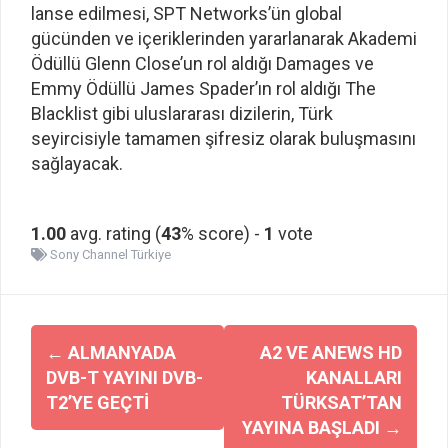
lanse edilmesi, SPT Networks’ün global
gücünden ve içeriklerinden yararlanarak Akademi
Ödüllü Glenn Close’un rol aldığı Damages ve
Emmy Ödüllü James Spader’ın rol aldığı The
Blacklist gibi uluslararası dizilerin, Türk
seyircisiyle tamamen şifresiz olarak buluşmasını
sağlayacak.
1.00
avg. rating (
43
% score) -
1
vote
Sony Channel Türkiye
Yazı
←
ALMANYADA
A2 VE ANEWS HD
dolaşımı
DVB-T YAYINI DVB-
KANALLARI
T2’YE GEÇTI
TÜRKSAT’TAN
YAYINA BAŞLADI
→