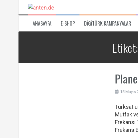
İçeriğe
atla
ANASAYFA
E-SHOP
DIGITÜRK KAMPANYALAR
Etiket
Plane
15 Mayıs 
Türksat u
Mutfak ve
Frekansı 
Frekans Bi