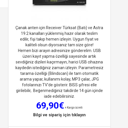
Çanak anten için Receiver Türksat (Batı) ve Astra
19.2 kanalları yüklenmiş hazır olarak teslim
edilir, fişi takıp hemen izleyin. Uygun fiyat ve
kaliteli olsun diyorsan
ız tam size göre!
Hemen bizi arayın adresinize gönderelim. USB
üzeri kayıt yapma özelliği sayesinde artık
sevdiğiniz dizileri kaçırmayın, harici USB cihazına
kaydedin istediğiniz zaman izleyin. Parametresiz
tarama özelliği (Blindscan) ile tam otomatik
arama yapar, kullanımı kolay, MP3 çalar, JPG
fotolarınızı TV'de gösterir. BISS şifresi elle
girilebilir, Beğenmediğiniz takdirde 14 gün içinde
iade edebilirsiniz.
69,90€
+ Kargo ücreti
Bilgi ve sipariş için tıklayın