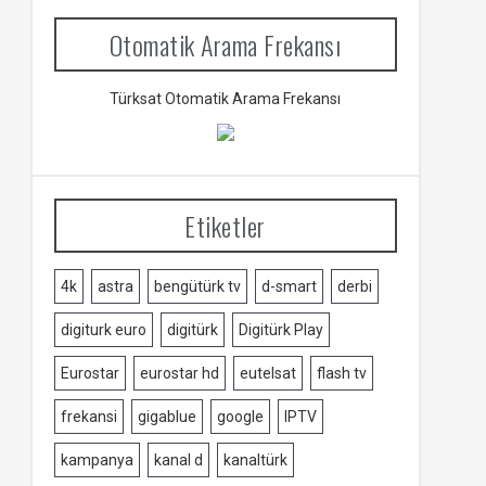
Otomatik Arama Frekansı
Türksat Otomatik Arama Frekansı
Etiketler
4k
astra
bengütürk tv
d-smart
derbi
digiturk euro
digitürk
Digitürk Play
Eurostar
eurostar hd
eutelsat
flash tv
frekansi
gigablue
google
IPTV
kampanya
kanal d
kanaltürk