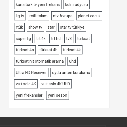
kanaltürk tv yeni frekans
köln radyosu
lig tv
milli takım
ntv Avrupa
planet cocuk
rtük
show tv
star
star tv türkiye
süper lig
trt 4k
trt hd
tv8
türksat
türksat 4a
türksat 4b
türksat 4k
türksat nit otomatik arama
uhd
Ultra HD Receiver
uydu anten kurulumu
vu+ solo 4K
vu+ solo 4K UHD
yeni frekanslar
yeni sezon