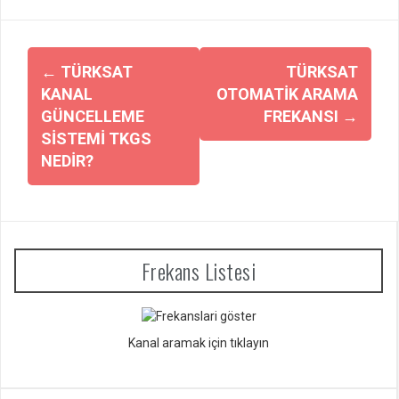
Yazı
←
TÜRKSAT
TÜRKSAT
dolaşımı
KANAL
OTOMATIK ARAMA
GÜNCELLEME
FREKANSI
→
SISTEMI TKGS
NEDIR?
Frekans Listesi
Kanal aramak için tıklayın