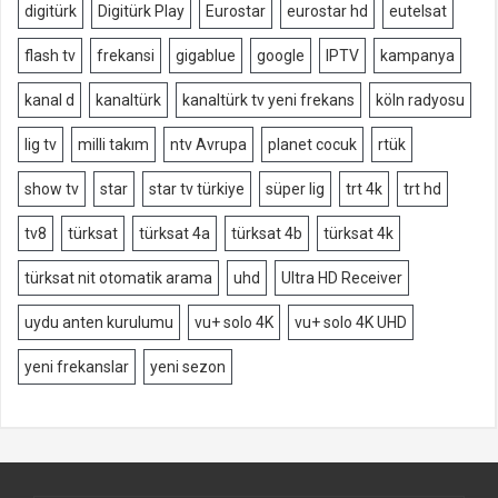
digitürk
Digitürk Play
Eurostar
eurostar hd
eutelsat
flash tv
frekansi
gigablue
google
IPTV
kampanya
kanal d
kanaltürk
kanaltürk tv yeni frekans
köln radyosu
lig tv
milli takım
ntv Avrupa
planet cocuk
rtük
show tv
star
star tv türkiye
süper lig
trt 4k
trt hd
tv8
türksat
türksat 4a
türksat 4b
türksat 4k
türksat nit otomatik arama
uhd
Ultra HD Receiver
uydu anten kurulumu
vu+ solo 4K
vu+ solo 4K UHD
yeni frekanslar
yeni sezon