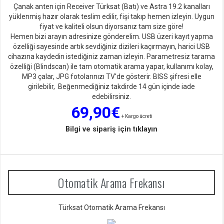
Çanak anten için Receiver Türksat (Batı) ve Astra 19.2 kanalları
yüklenmiş hazır olarak teslim edilir, fişi takıp hemen izleyin. Uygun
fiyat ve kaliteli olsun diyorsan
ız tam size göre!
Hemen bizi arayın adresinize gönderelim. USB üzeri kayıt yapma
özelliği sayesinde artık sevdiğiniz dizileri kaçırmayın, harici USB
cihazına kaydedin istediğiniz zaman izleyin. Parametresiz tarama
özelliği (Blindscan) ile tam otomatik arama yapar, kullanımı kolay,
MP3 çalar, JPG fotolarınızı TV'de gösterir. BISS şifresi elle
girilebilir, Beğenmediğiniz takdirde 14 gün içinde iade
edebilirsiniz.
69,90€
+ Kargo ücreti
Bilgi ve sipariş için tıklayın
Otomatik Arama Frekansı
Türksat Otomatik Arama Frekansı