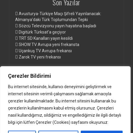
Son Yazılar
Avusturya-Türkiye Maçı Şifreli Yayınlanacak:
Almanya’daki Türk Toplumundan Tepki
Sözcü Televizyonu yayın hayatına başladı
Digitürk Türksat’a geçiyor
TRT SD Kanalları yayın kesildi
SHOW TV Avrupa yeni frekansta
Uçankuş TV Avrupa frekansı
Zarok TV yeni frekansı
Çerezler Bildirimi
Sayfalar
Bu internet sitesinde, kullanıcı deneyimini geliştirmek ve
Digitürk Euro ve Digitürk Play Paketleri
internet sitesinin verimli çalışmasını sağlamak amacıyla
Digitürk Kanal Listesi ve Frekansları
çerezler kullanılmaktadır. Bu internet sitesini kullanarak bu
Güncel Türksat Frekansları www.anten.de
çerezlerin kullanılmasını kabul etmiş olursunuz. Çerezleri
nasıl kullandığımız, sildiğimiz ve engellediğimiz ile ilgili detaylı
bilgi için lütfen Çerezler (Cookies) sayfasını okuyunuz: