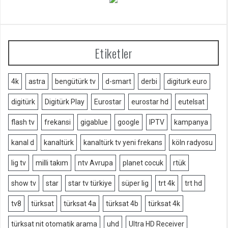
Etiketler
4k
astra
bengütürk tv
d-smart
derbi
digiturk euro
digitürk
Digitürk Play
Eurostar
eurostar hd
eutelsat
flash tv
frekansi
gigablue
google
IPTV
kampanya
kanal d
kanaltürk
kanaltürk tv yeni frekans
köln radyosu
lig tv
milli takım
ntv Avrupa
planet cocuk
rtük
show tv
star
star tv türkiye
süper lig
trt 4k
trt hd
tv8
türksat
türksat 4a
türksat 4b
türksat 4k
türksat nit otomatik arama
uhd
Ultra HD Receiver