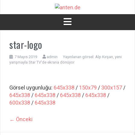
İçeriğe
atla
star-logo
7 Mayıs 2019
admin
Yayınlanan görsel:
Alp Kırşan, yeni
yarışmayla Star TV’de ekrana dönüyor
Görsel uygunluğu:
645x338
/
150x79
/
300x157
/
645x338
/
645x338
/
645x338
/
645x338
/
600x338
/
645x338
← Önceki