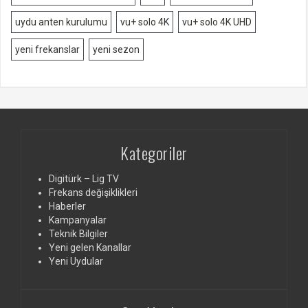
uydu anten kurulumu
vu+ solo 4K
vu+ solo 4K UHD
yeni frekanslar
yeni sezon
Kategoriler
Digitürk – Lig TV
Frekans değişiklikleri
Haberler
Kampanyalar
Teknik Bilgiler
Yeni gelen Kanallar
Yeni Uydular