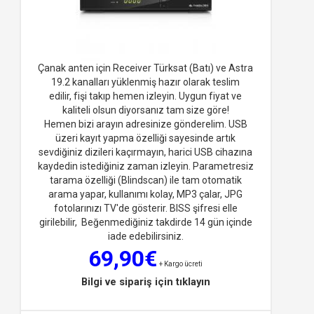
Çanak anten için Receiver Türksat (Batı) ve Astra
19.2 kanalları yüklenmiş hazır olarak teslim
edilir, fişi takıp hemen izleyin. Uygun fiyat ve
kaliteli olsun diyorsan
ız tam size göre!
Hemen bizi arayın adresinize gönderelim. USB
üzeri kayıt yapma özelliği sayesinde artık
sevdiğiniz dizileri kaçırmayın, harici USB cihazına
kaydedin istediğiniz zaman izleyin. Parametresiz
tarama özelliği (Blindscan) ile tam otomatik
arama yapar, kullanımı kolay, MP3 çalar, JPG
fotolarınızı TV'de gösterir. BISS şifresi elle
girilebilir, Beğenmediğiniz takdirde 14 gün içinde
iade edebilirsiniz.
69,90€
+ Kargo ücreti
Bilgi ve sipariş için tıklayın