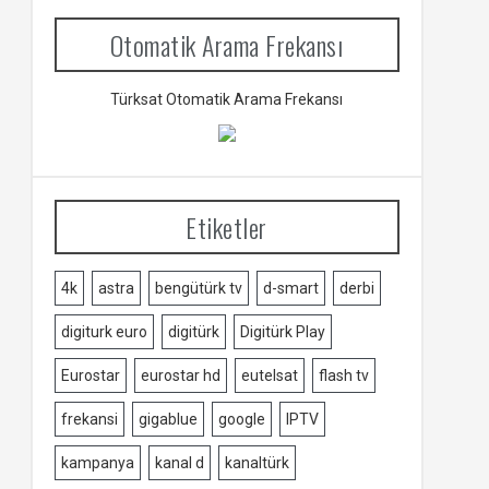
Otomatik Arama Frekansı
Türksat Otomatik Arama Frekansı
Etiketler
4k
astra
bengütürk tv
d-smart
derbi
digiturk euro
digitürk
Digitürk Play
Eurostar
eurostar hd
eutelsat
flash tv
frekansi
gigablue
google
IPTV
kampanya
kanal d
kanaltürk