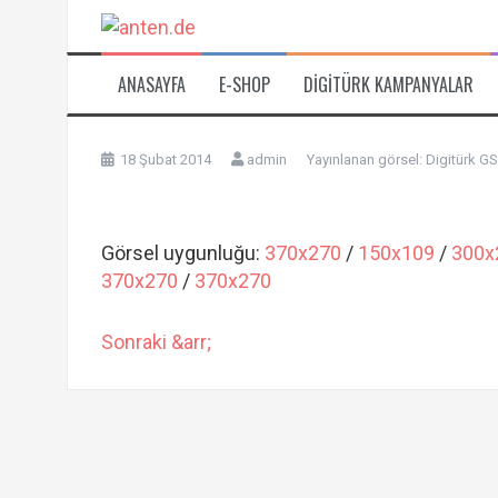
İçeriğe
atla
ANASAYFA
E-SHOP
DIGITÜRK KAMPANYALAR
18 Şubat 2014
admin
Yayınlanan görsel:
Digitürk GS
Görsel uygunluğu:
370x270
/
150x109
/
300x
370x270
/
370x270
Sonraki &arr;