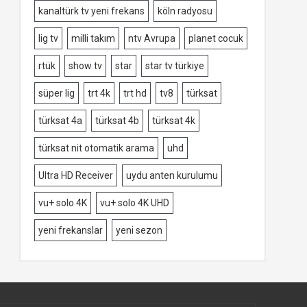
kanaltürk tv yeni frekans
köln radyosu
lig tv
milli takım
ntv Avrupa
planet cocuk
rtük
show tv
star
star tv türkiye
süper lig
trt 4k
trt hd
tv8
türksat
türksat 4a
türksat 4b
türksat 4k
türksat nit otomatik arama
uhd
Ultra HD Receiver
uydu anten kurulumu
vu+ solo 4K
vu+ solo 4K UHD
yeni frekanslar
yeni sezon