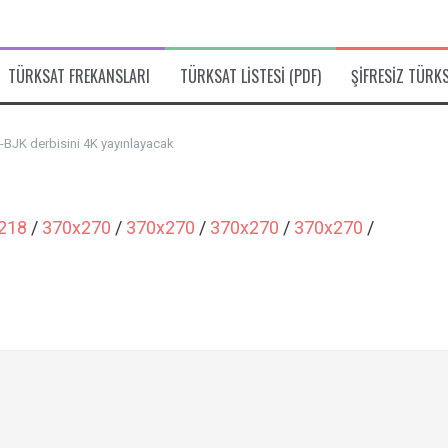
TÜRKSAT FREKANSLARI
TÜRKSAT LISTESI (PDF)
ŞIFRESIZ TÜRK
-BJK derbisini 4K yayınlayacak
218
/
370x270
/
370x270
/
370x270
/
370x270
/