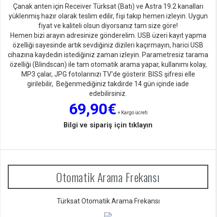
Çanak anten için Receiver Türksat (Batı) ve Astra 19.2 kanalları
yüklenmiş hazır olarak teslim edilir, fişi takıp hemen izleyin. Uygun
fiyat ve kaliteli olsun diyorsan
ız tam size göre!
Hemen bizi arayın adresinize gönderelim. USB üzeri kayıt yapma
özelliği sayesinde artık sevdiğiniz dizileri kaçırmayın, harici USB
cihazına kaydedin istediğiniz zaman izleyin. Parametresiz tarama
özelliği (Blindscan) ile tam otomatik arama yapar, kullanımı kolay,
MP3 çalar, JPG fotolarınızı TV'de gösterir. BISS şifresi elle
girilebilir, Beğenmediğiniz takdirde 14 gün içinde iade
edebilirsiniz.
69,90€
+ Kargo ücreti
Bilgi ve sipariş için tıklayın
Otomatik Arama Frekansı
Türksat Otomatik Arama Frekansı