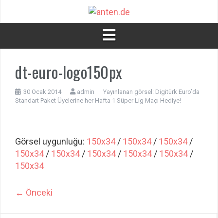
İçeriğe
atla
dt-euro-logo150px
30 Ocak 2014
admin
Yayınlanan görsel:
Digitürk Euro’da
Standart Paket Üyelerine her Hafta 1 Süper Lig Maçı Hediye!
Görsel uygunluğu:
150x34
/
150x34
/
150x34
/
150x34
/
150x34
/
150x34
/
150x34
/
150x34
/
150x34
← Önceki