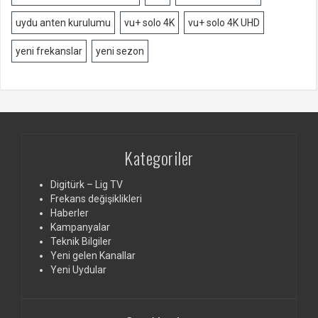
uydu anten kurulumu
vu+ solo 4K
vu+ solo 4K UHD
yeni frekanslar
yeni sezon
Kategoriler
Digitürk – Lig TV
Frekans değişiklikleri
Haberler
Kampanyalar
Teknik Bilgiler
Yeni gelen Kanallar
Yeni Uydular