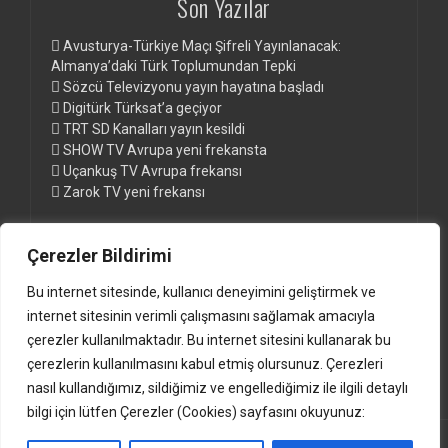
Son Yazılar
Avusturya-Türkiye Maçı Şifreli Yayınlanacak:
Almanya’daki Türk Toplumundan Tepki
Sözcü Televizyonu yayın hayatına başladı
Digitürk Türksat’a geçiyor
TRT SD Kanalları yayın kesildi
SHOW TV Avrupa yeni frekansta
Uçankuş TV Avrupa frekansı
Zarok TV yeni frekansı
Çerezler Bildirimi
Sayfalar
Bu internet sitesinde, kullanıcı deneyimini geliştirmek ve
Digitürk Euro ve Digitürk Play Paketleri
internet sitesinin verimli çalışmasını sağlamak amacıyla
Digitürk Kanal Listesi ve Frekansları
çerezler kullanılmaktadır. Bu internet sitesini kullanarak bu
Güncel Türksat Frekansları www.anten.de
çerezlerin kullanılmasını kabul etmiş olursunuz. Çerezleri
nasıl kullandığımız, sildiğimiz ve engellediğimiz ile ilgili detaylı
bilgi için lütfen Çerezler (Cookies) sayfasını okuyunuz: