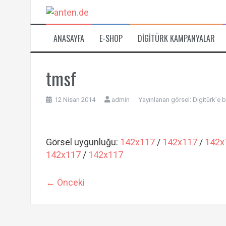
İçeriğe
atla
ANASAYFA
E-SHOP
DIGITÜRK KAMPANYALAR
tmsf
12 Nisan 2014
admin
Yayınlanan görsel:
Digitürk’e b
Görsel uygunluğu:
142x117
/
142x117
/
142x
142x117
/
142x117
← Önceki