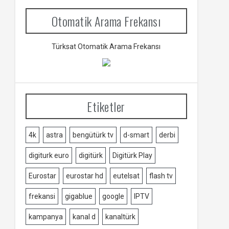
Otomatik Arama Frekansı
Türksat Otomatik Arama Frekansı
Etiketler
4k
astra
bengütürk tv
d-smart
derbi
digiturk euro
digitürk
Digitürk Play
Eurostar
eurostar hd
eutelsat
flash tv
frekansi
gigablue
google
IPTV
kampanya
kanal d
kanaltürk