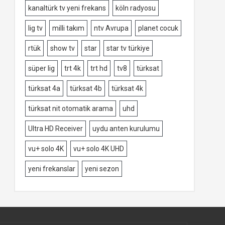
kanaltürk tv yeni frekans
köln radyosu
lig tv
milli takım
ntv Avrupa
planet cocuk
rtük
show tv
star
star tv türkiye
süper lig
trt 4k
trt hd
tv8
türksat
türksat 4a
türksat 4b
türksat 4k
türksat nit otomatik arama
uhd
Ultra HD Receiver
uydu anten kurulumu
vu+ solo 4K
vu+ solo 4K UHD
yeni frekanslar
yeni sezon