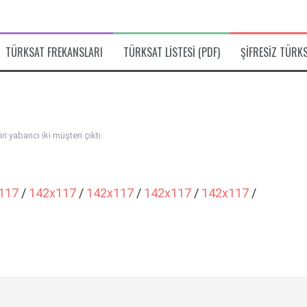
TÜRKSAT FREKANSLARI
TÜRKSAT LISTESI (PDF)
ŞIFRESIZ TÜRK
iri yabancı iki müşteri çıktı
117
/
142x117
/
142x117
/
142x117
/
142x117
/