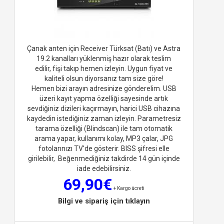
Çanak anten için Receiver Türksat (Batı) ve Astra
19.2 kanalları yüklenmiş hazır olarak teslim
edilir, fişi takıp hemen izleyin. Uygun fiyat ve
kaliteli olsun diyorsan
ız tam size göre!
Hemen bizi arayın adresinize gönderelim. USB
üzeri kayıt yapma özelliği sayesinde artık
sevdiğiniz dizileri kaçırmayın, harici USB cihazına
kaydedin istediğiniz zaman izleyin. Parametresiz
tarama özelliği (Blindscan) ile tam otomatik
arama yapar, kullanımı kolay, MP3 çalar, JPG
fotolarınızı TV'de gösterir. BISS şifresi elle
girilebilir, Beğenmediğiniz takdirde 14 gün içinde
iade edebilirsiniz.
69,90€
+ Kargo ücreti
Bilgi ve sipariş için tıklayın