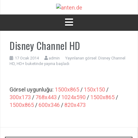
İçeriğe
atla
Disney Channel HD
17 Ocak 2014
admin
Yayınlanan görsel:
Disney Channel
HD, HD+ buketinde yayına başladı
Görsel uygunluğu:
1500x865
/
150x150
/
300x173
/
768x443
/
1024x590
/
1500x865
/
1500x865
/
600x346
/
820x473