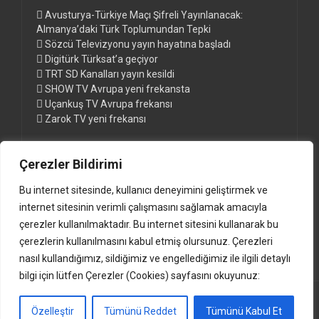
Avusturya-Türkiye Maçı Şifreli Yayınlanacak:
Almanya’daki Türk Toplumundan Tepki
Sözcü Televizyonu yayın hayatına başladı
Digitürk Türksat’a geçiyor
TRT SD Kanalları yayın kesildi
SHOW TV Avrupa yeni frekansta
Uçankuş TV Avrupa frekansı
Zarok TV yeni frekansı
Çerezler Bildirimi
Sayfalar
Bu internet sitesinde, kullanıcı deneyimini geliştirmek ve
Digitürk Euro ve Digitürk Play Paketleri
internet sitesinin verimli çalışmasını sağlamak amacıyla
Digitürk Kanal Listesi ve Frekansları
çerezler kullanılmaktadır. Bu internet sitesini kullanarak bu
Güncel Türksat Frekansları www.anten.de
çerezlerin kullanılmasını kabul etmiş olursunuz. Çerezleri
nasıl kullandığımız, sildiğimiz ve engellediğimiz ile ilgili detaylı
bilgi için lütfen Çerezler (Cookies) sayfasını okuyunuz:
(c)2000-2024 www.anten.de |
Impressum
Özelleştir
Tümünü Reddet
Tümünü Kabul Et