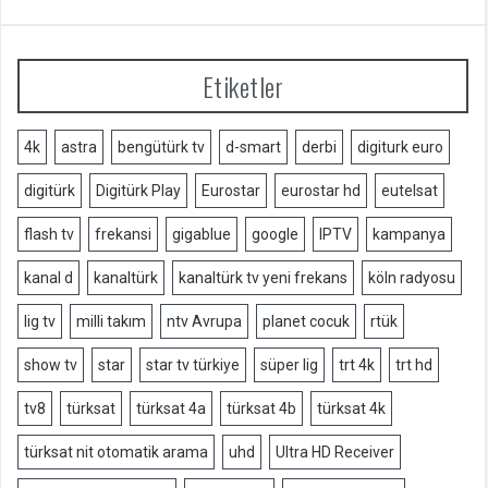
Etiketler
4k
astra
bengütürk tv
d-smart
derbi
digiturk euro
digitürk
Digitürk Play
Eurostar
eurostar hd
eutelsat
flash tv
frekansi
gigablue
google
IPTV
kampanya
kanal d
kanaltürk
kanaltürk tv yeni frekans
köln radyosu
lig tv
milli takım
ntv Avrupa
planet cocuk
rtük
show tv
star
star tv türkiye
süper lig
trt 4k
trt hd
tv8
türksat
türksat 4a
türksat 4b
türksat 4k
türksat nit otomatik arama
uhd
Ultra HD Receiver