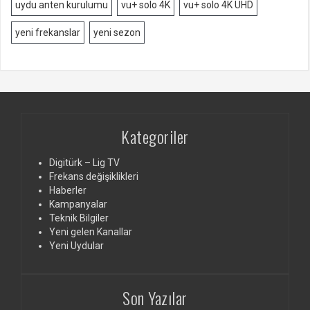
uydu anten kurulumu
vu+ solo 4K
vu+ solo 4K UHD
yeni frekanslar
yeni sezon
Kategoriler
Digitürk – Lig TV
Frekans değişiklikleri
Haberler
Kampanyalar
Teknik Bilgiler
Yeni gelen Kanallar
Yeni Uydular
Son Yazılar