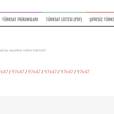
TÜRKSAT FREKANSLARI
TÜRKSAT LISTESI (PDF)
ŞIFRESIZ TÜRK
alıcıyı seçerken nelere bakmalı?
7x47
/
97x47
/
97x47
/
97x47
/
97x47
/
97x47