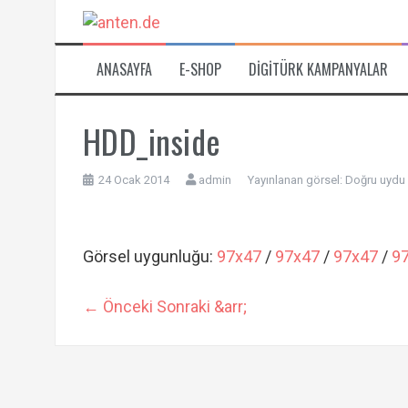
İçeriğe
atla
ANASAYFA
E-SHOP
DIGITÜRK KAMPANYALAR
HDD_inside
24 Ocak 2014
admin
Yayınlanan görsel:
Doğru uydu 
Görsel uygunluğu:
97x47
/
97x47
/
97x47
/
9
← Önceki
Sonraki &arr;