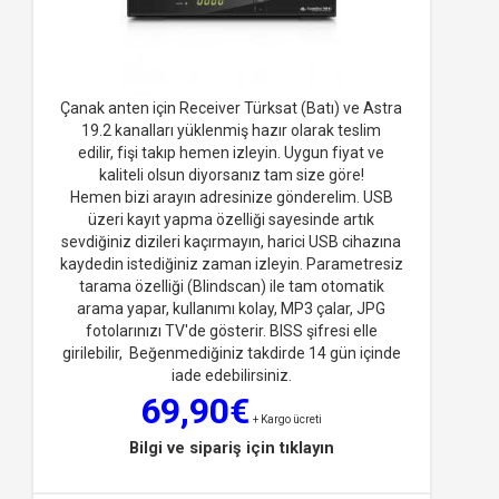
Çanak anten için Receiver Türksat (Batı) ve Astra
19.2 kanalları yüklenmiş hazır olarak teslim
edilir, fişi takıp hemen izleyin. Uygun fiyat ve
kaliteli olsun diyorsan
ız tam size göre!
Hemen bizi arayın adresinize gönderelim. USB
üzeri kayıt yapma özelliği sayesinde artık
sevdiğiniz dizileri kaçırmayın, harici USB cihazına
kaydedin istediğiniz zaman izleyin. Parametresiz
tarama özelliği (Blindscan) ile tam otomatik
arama yapar, kullanımı kolay, MP3 çalar, JPG
fotolarınızı TV'de gösterir. BISS şifresi elle
girilebilir, Beğenmediğiniz takdirde 14 gün içinde
iade edebilirsiniz.
69,90€
+ Kargo ücreti
Bilgi ve sipariş için tıklayın