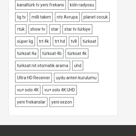
kanaltürk tv yeni frekans
köln radyosu
lig tv
milli takım
ntv Avrupa
planet cocuk
rtük
show tv
star
star tv türkiye
süper lig
trt 4k
trt hd
tv8
türksat
türksat 4a
türksat 4b
türksat 4k
türksat nit otomatik arama
uhd
Ultra HD Receiver
uydu anten kurulumu
vu+ solo 4K
vu+ solo 4K UHD
yeni frekanslar
yeni sezon