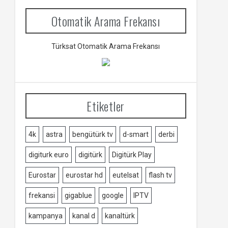
Otomatik Arama Frekansı
Türksat Otomatik Arama Frekansı
Etiketler
4k
astra
bengütürk tv
d-smart
derbi
digiturk euro
digitürk
Digitürk Play
Eurostar
eurostar hd
eutelsat
flash tv
frekansi
gigablue
google
IPTV
kampanya
kanal d
kanaltürk