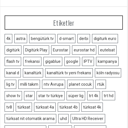
Etiketler
4k
astra
bengütürk tv
d-smart
derbi
digiturk euro
digitürk
Digitürk Play
Eurostar
eurostar hd
eutelsat
flash tv
frekansi
gigablue
google
IPTV
kampanya
kanal d
kanaltürk
kanaltürk tv yeni frekans
köln radyosu
lig tv
milli takım
ntv Avrupa
planet cocuk
rtük
show tv
star
star tv türkiye
süper lig
trt 4k
trt hd
tv8
türksat
türksat 4a
türksat 4b
türksat 4k
türksat nit otomatik arama
uhd
Ultra HD Receiver