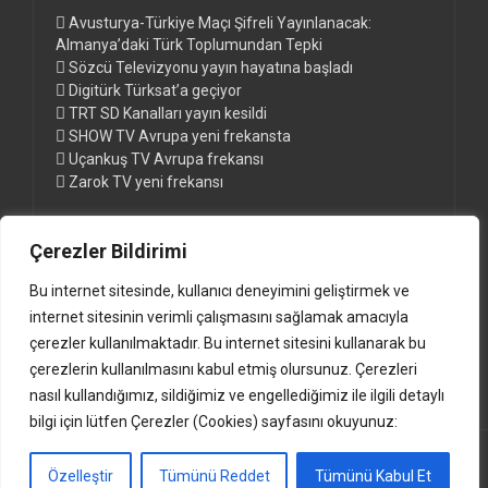
Avusturya-Türkiye Maçı Şifreli Yayınlanacak:
Almanya’daki Türk Toplumundan Tepki
Sözcü Televizyonu yayın hayatına başladı
Digitürk Türksat’a geçiyor
TRT SD Kanalları yayın kesildi
SHOW TV Avrupa yeni frekansta
Uçankuş TV Avrupa frekansı
Zarok TV yeni frekansı
Çerezler Bildirimi
Sayfalar
Bu internet sitesinde, kullanıcı deneyimini geliştirmek ve
Digitürk Euro ve Digitürk Play Paketleri
internet sitesinin verimli çalışmasını sağlamak amacıyla
Digitürk Kanal Listesi ve Frekansları
çerezler kullanılmaktadır. Bu internet sitesini kullanarak bu
Güncel Türksat Frekansları www.anten.de
çerezlerin kullanılmasını kabul etmiş olursunuz. Çerezleri
nasıl kullandığımız, sildiğimiz ve engellediğimiz ile ilgili detaylı
bilgi için lütfen Çerezler (Cookies) sayfasını okuyunuz:
(c)2000-2024 www.anten.de |
Impressum
Özelleştir
Tümünü Reddet
Tümünü Kabul Et