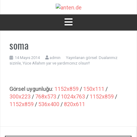
İçeriğe
atla
soma
14 Mayıs 2014
admin
Yayınlanan görsel:
Dualarımız
sizinle, Yüce Allahım yar ve yardımcınız olsun!!
Görsel uygunluğu:
1152x859
/
150x111
/
300x223
/
768x573
/
1024x763
/
1152x859
/
1152x859
/
536x400
/
820x611