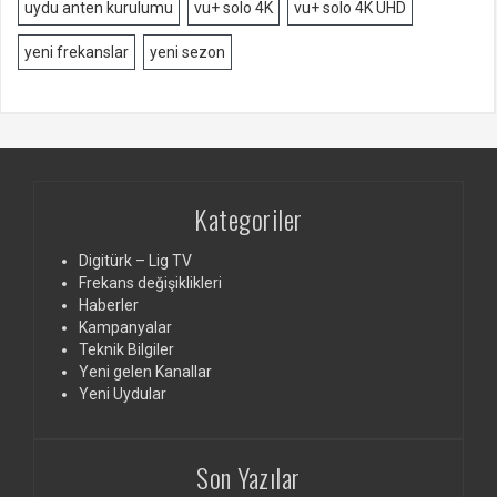
uydu anten kurulumu
vu+ solo 4K
vu+ solo 4K UHD
yeni frekanslar
yeni sezon
Kategoriler
Digitürk – Lig TV
Frekans değişiklikleri
Haberler
Kampanyalar
Teknik Bilgiler
Yeni gelen Kanallar
Yeni Uydular
Son Yazılar