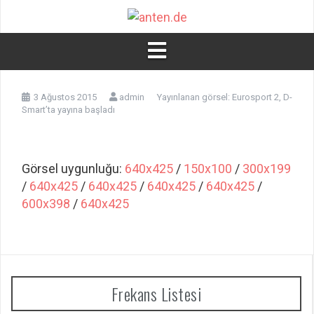
İçeriğe
atla
3 Ağustos 2015
admin
Yayınlanan görsel:
Eurosport 2, D-
Smart’ta yayına başladı
Görsel uygunluğu:
640x425
/
150x100
/
300x199
/
640x425
/
640x425
/
640x425
/
640x425
/
600x398
/
640x425
Frekans Listesi