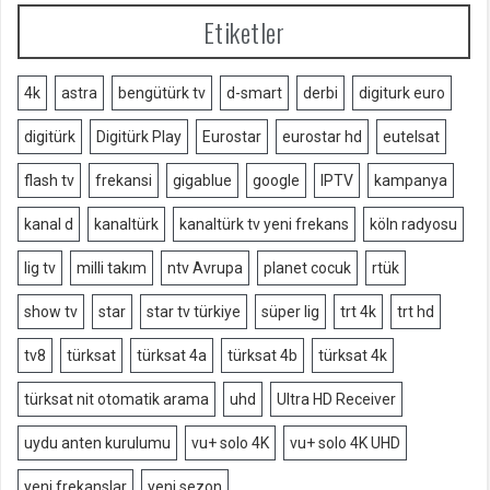
Etiketler
4k
astra
bengütürk tv
d-smart
derbi
digiturk euro
digitürk
Digitürk Play
Eurostar
eurostar hd
eutelsat
flash tv
frekansi
gigablue
google
IPTV
kampanya
kanal d
kanaltürk
kanaltürk tv yeni frekans
köln radyosu
lig tv
milli takım
ntv Avrupa
planet cocuk
rtük
show tv
star
star tv türkiye
süper lig
trt 4k
trt hd
tv8
türksat
türksat 4a
türksat 4b
türksat 4k
türksat nit otomatik arama
uhd
Ultra HD Receiver
uydu anten kurulumu
vu+ solo 4K
vu+ solo 4K UHD
yeni frekanslar
yeni sezon