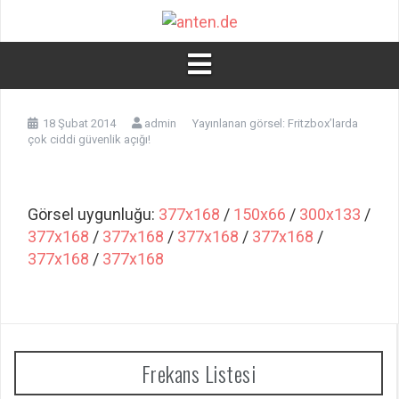
İçeriğe
atla
18 Şubat 2014
admin
Yayınlanan görsel:
Fritzbox’larda
çok ciddi güvenlik açığı!
Görsel uygunluğu:
377x168
/
150x66
/
300x133
/
377x168
/
377x168
/
377x168
/
377x168
/
377x168
/
377x168
Frekans Listesi