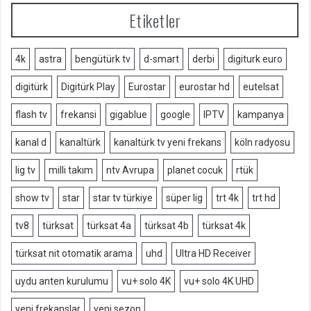
Etiketler
4k
astra
bengütürk tv
d-smart
derbi
digiturk euro
digitürk
Digitürk Play
Eurostar
eurostar hd
eutelsat
flash tv
frekansi
gigablue
google
IPTV
kampanya
kanal d
kanaltürk
kanaltürk tv yeni frekans
köln radyosu
lig tv
milli takım
ntv Avrupa
planet cocuk
rtük
show tv
star
star tv türkiye
süper lig
trt 4k
trt hd
tv8
türksat
türksat 4a
türksat 4b
türksat 4k
türksat nit otomatik arama
uhd
Ultra HD Receiver
uydu anten kurulumu
vu+ solo 4K
vu+ solo 4K UHD
yeni frekanslar
yeni sezon