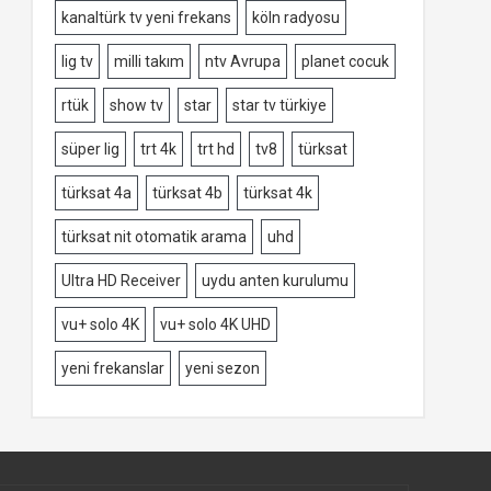
kanaltürk tv yeni frekans
köln radyosu
lig tv
milli takım
ntv Avrupa
planet cocuk
rtük
show tv
star
star tv türkiye
süper lig
trt 4k
trt hd
tv8
türksat
türksat 4a
türksat 4b
türksat 4k
türksat nit otomatik arama
uhd
Ultra HD Receiver
uydu anten kurulumu
vu+ solo 4K
vu+ solo 4K UHD
yeni frekanslar
yeni sezon