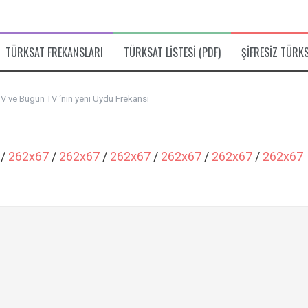
TÜRKSAT FREKANSLARI
TÜRKSAT LISTESI (PDF)
ŞIFRESIZ TÜRK
TV ve Bugün TV ‘nin yeni Uydu Frekansı
/
262x67
/
262x67
/
262x67
/
262x67
/
262x67
/
262x67