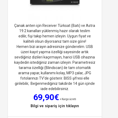
Çanak anten için Receiver Türksat (Batı) ve Astra
19.2 kanalları yüklenmiş hazır olarak teslim
edilir, fişi takıp hemen izleyin. Uygun fiyat ve
kaliteli olsun diyorsan
ız tam size göre!
Hemen bizi arayın adresinize gönderelim. USB
üzeri kayıt yapma özelliği sayesinde artık
sevdiğiniz dizileri kaçırmayın, harici USB cihazına
kaydedin istediğiniz zaman izleyin. Parametresiz
tarama özelliği (Blindscan) ile tam otomatik
arama yapar, kullanımı kolay, MP3 çalar, JPG
fotolarınızı TV'de gösterir. BISS şifresi elle
girilebilir, Beğenmediğiniz takdirde 14 gün içinde
iade edebilirsiniz.
69,90€
+ Kargo ücreti
Bilgi ve sipariş için tıklayın