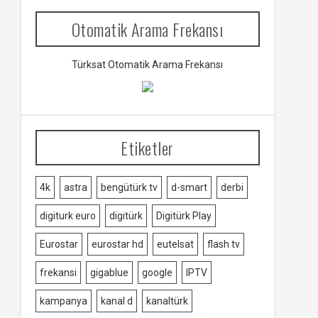
Otomatik Arama Frekansı
Türksat Otomatik Arama Frekansı
Etiketler
4k
astra
bengütürk tv
d-smart
derbi
digiturk euro
digitürk
Digitürk Play
Eurostar
eurostar hd
eutelsat
flash tv
frekansi
gigablue
google
IPTV
kampanya
kanal d
kanaltürk