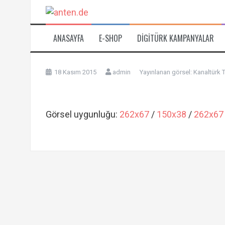
İçeriğe
atla
ANASAYFA
E-SHOP
DIGITÜRK KAMPANYALAR
18 Kasım 2015
admin
Yayınlanan görsel:
Kanaltürk 
Görsel uygunluğu:
262x67
/
150x38
/
262x67