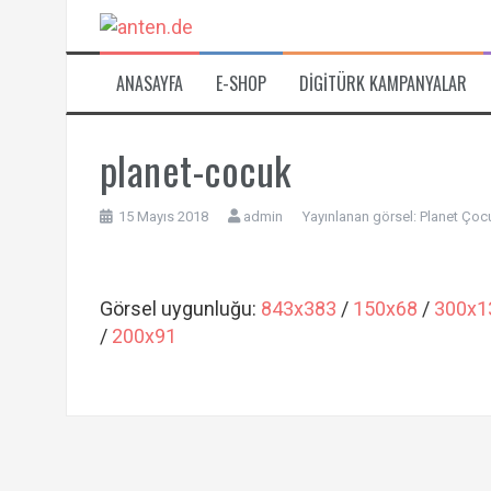
İçeriğe
atla
ANASAYFA
E-SHOP
DIGITÜRK KAMPANYALAR
planet-cocuk
15 Mayıs 2018
admin
Yayınlanan görsel:
Planet Çocu
Görsel uygunluğu:
843x383
/
150x68
/
300x1
/
200x91