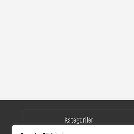
Kategoriler
Digitürk – Lig TV