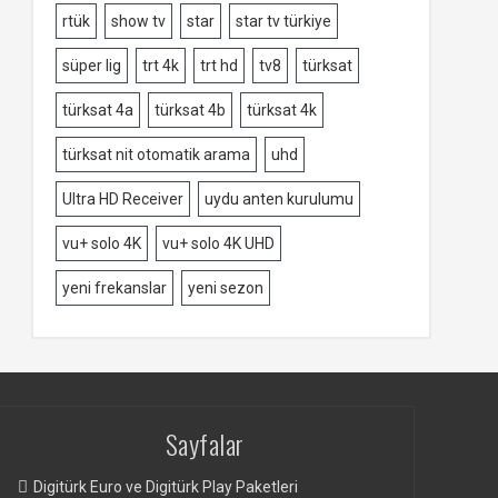
rtük
show tv
star
star tv türkiye
süper lig
trt 4k
trt hd
tv8
türksat
türksat 4a
türksat 4b
türksat 4k
türksat nit otomatik arama
uhd
Ultra HD Receiver
uydu anten kurulumu
vu+ solo 4K
vu+ solo 4K UHD
yeni frekanslar
yeni sezon
Sayfalar
Digitürk Euro ve Digitürk Play Paketleri