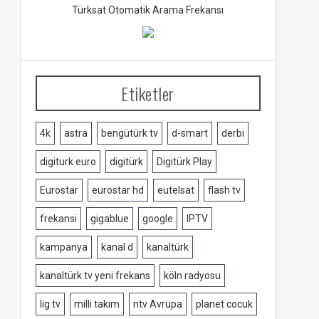
Türksat Otomatik Arama Frekansı
Etiketler
4k
astra
bengütürk tv
d-smart
derbi
digiturk euro
digitürk
Digitürk Play
Eurostar
eurostar hd
eutelsat
flash tv
frekansi
gigablue
google
IPTV
kampanya
kanal d
kanaltürk
kanaltürk tv yeni frekans
köln radyosu
lig tv
milli takım
ntv Avrupa
planet cocuk