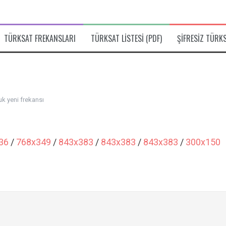
TÜRKSAT FREKANSLARI
TÜRKSAT LISTESI (PDF)
ŞIFRESIZ TÜRK
k yeni frekansı
36
/
768x349
/
843x383
/
843x383
/
843x383
/
300x150