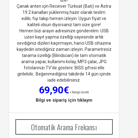
Çanak anten için Receiver Türksat (Batı) ve Astra
19.2 kanalları yüklenmiş hazır olarak teslim
edilir, fişi takıp hemen izleyin. Uygun fiyat ve
kaliteli olsun diyorsan
ız tam size göre!
Hemen bizi arayın adresinize gönderelim. USB
üzeri kayıt yapma özelliği sayesinde artık
sevdiğiniz dizileri kaçırmayın, harici USB cihazına
kaydedin istediğiniz zaman izleyin. Parametresiz
tarama özelliği (Blindscan) ile tam otomatik
arama yapar, kullanımı kolay, MP3 çalar, JPG
fotolarınızı TV'de gösterir. BISS şifresi elle
girilebilir, Beğenmediğiniz takdirde 14 gün içinde
iade edebilirsiniz.
69,90€
+ Kargo ücreti
Bilgi ve sipariş için tıklayın
Otomatik Arama Frekansı