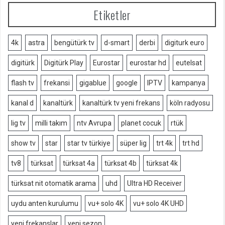
Etiketler
4k
astra
bengütürk tv
d-smart
derbi
digiturk euro
digitürk
Digitürk Play
Eurostar
eurostar hd
eutelsat
flash tv
frekansi
gigablue
google
IPTV
kampanya
kanal d
kanaltürk
kanaltürk tv yeni frekans
köln radyosu
lig tv
milli takım
ntv Avrupa
planet cocuk
rtük
show tv
star
star tv türkiye
süper lig
trt 4k
trt hd
tv8
türksat
türksat 4a
türksat 4b
türksat 4k
türksat nit otomatik arama
uhd
Ultra HD Receiver
uydu anten kurulumu
vu+ solo 4K
vu+ solo 4K UHD
yeni frekanslar
yeni sezon