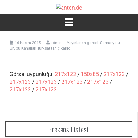
İçeriğe
atla
16 Kasım 2015
admin
Yayınlanan görsel:
Samanyolu
Grubu Kanalları Türksat’tan çıkarıldı
Görsel uygunluğu:
217x123
/
150x85
/
217x123
/
217x123
/
217x123
/
217x123
/
217x123
/
217x123
/
217x123
Frekans Listesi